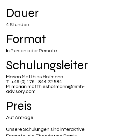
Dauer
4 Stunden
Format
In Person oder Remote
Schulungsleiter
Marian Matthies Hofmann
T:
+49 (0) 176 - 844 22 584
M:
marian.matthieshofmann@mmh-
advisory.com
Preis
Auf Anfrage
Unsere Schulungen sind interaktive