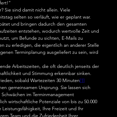
fert!“
ie sind damit nicht allein. Viele 
tstag selten so verläuft, wie er geplant war. 
spätet und bringen dadurch den gesamten 
ufzeiten entstehen, wodurch wertvolle Zeit und 
tzt, um Befunde zu sichten, E-Mails zu 
 zu erledigen, die eigentlich an anderer Stelle 
igenen Terminplanung ausgeliefert zu sein, wird 
nde Arbeitszeiten, die oft deutlich jenseits der 
aftlichkeit und Stimmung erkennbar sinken. 
rieden, sobald Wartezeiten 30 Minuten
[1]
inen gemeinsamen Ursprung. Sie lassen sich 
lle Schwächen im Terminmanagement 
ch wirtschaftliche Potenziale von bis zu 50.000 
e Leistungsfähigkeit, Ihre Freizeit und Ihr 
hrem Team und die Zufriedenheit Ihrer 