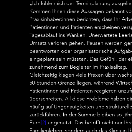
„Ich fühle mich der Terminplanung ausgelie
Kommen Ihnen diese Aussagen bekannt vor? S
Praxisinhaber:innen berichten, dass Ihr Arbei
Patientinnen und Patienten erscheinen ver
Tagesablauf ins Wanken. Unerwartete Leerla
Umsatz verloren gehen. Pausen werden genu
beantworten oder organisatorische Aufgaben
eingeplant sein müssten. Das Gefühl, der e
zunehmend zum Begleiter im Praxisalltag.
Gleichzeitig klagen viele Praxen über wachse
50-Stunden-Grenze liegen, während Wirtsch
Patientinnen und Patienten reagieren unzuf
überschreiten. All diese Probleme haben e
häufig auf Ungenauigkeiten und strukture
zurückführen. In der Summe bleiben so jährli
Euro
[2]
 ungenutzt. Das betrifft nicht nur Ihr
Familienleben, sondern auch das Klima in I